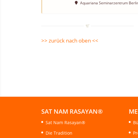
Aquariana Seminarzentrum Berli
>> zurück nach oben <<
SAT NAM RASAYAN®
ME
Sat Nam Rasayan®
Bü
Die Tradition
Pr