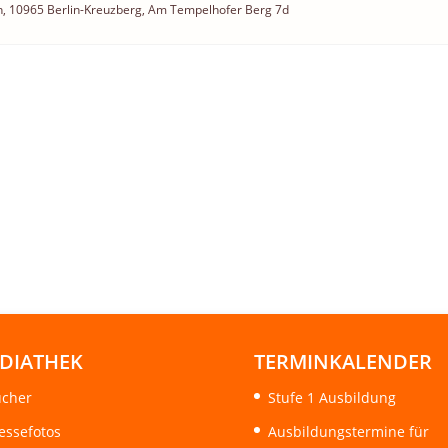
n
, 10965 Berlin-Kreuzberg, Am Tempelhofer Berg 7d
DIATHEK
TERMINKALENDER
cher
Stufe 1 Ausbildung
essefotos
Ausbildungstermine für