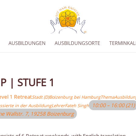
AUSBILDUNGEN
AUSBILDUNGSORTE
TERMINKA
 | STUFE 1
evel 1 Retreat
Stadt (D)
Boizenburg bei Hamburg
Thema
Ausbildun
10:00 – 16:00
(21)
ssierte in der Ausbildung
Lehrer
Fateh Singh
ine Wallstr. 7, 19258 Boizenburg
nsists of 6 Retreat weekends, with English translation.