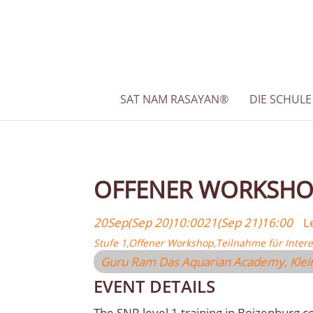
SAT NAM RASAYAN®
DIE SCHULE
OFFENER WORKSHOP
20
Sep
(Sep 20)
10:00
21
(Sep 21)
16:00
L
Stufe 1,
Offener Workshop,
Teilnahme für Intere
Guru Ram Das Aquarian Academy
, Kle
EVENT DETAILS
The SNR level 1 training in Boizenburg co