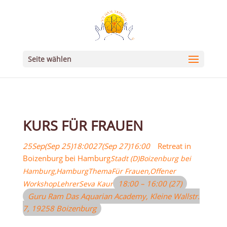
Seite wählen
KURS FÜR FRAUEN
25
Sep
(Sep 25)
18:00
27
(Sep 27)
16:00
Retreat in
Boizenburg bei Hamburg
Stadt (D)
Boizenburg bei
Hamburg,
Hamburg
Thema
Für Frauen,
Offener
18:00 – 16:00
(27)
Workshop
Lehrer
Seva Kaur
Guru Ram Das Aquarian Academy
, Kleine Wallstr.
7, 19258 Boizenburg