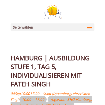
Seite wählen
HAMBURG | AUSBILDUNG
STUFE 1, TAG 5,
INDIVIDUALISIEREN MIT
FATEH SINGH
04
Sep
10:00
17:00
Stadt (D)
Hamburg
Lehrer
Fateh
10:00 – 17:00
Yogaraum 3HO Hamburg
,
Singh