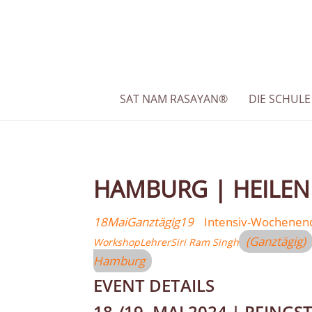
SAT NAM RASAYAN®
DIE SCHULE
HAMBURG | HEILEN
18
Mai
Ganztägig
19
Intensiv-Wochenend
(Ganztägig)
Workshop
Lehrer
Siri Ram Singh
Hamburg
EVENT DETAILS
18./19. MAI 2024 | PFIN