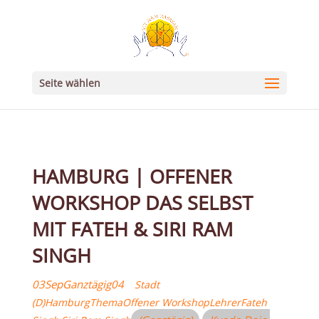
Seite wählen
HAMBURG | OFFENER
WORKSHOP DAS SELBST
MIT FATEH & SIRI RAM
SINGH
03
Sep
Ganztägig
04
Stadt
(D)
Hamburg
Thema
Offener Workshop
Lehrer
Fateh