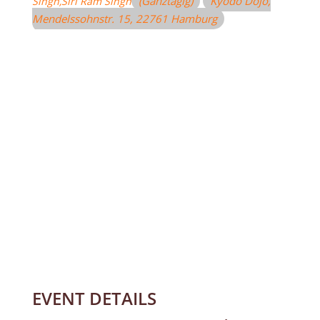
(Ganztägig)
Kyodo Dojo
,
Singh,
Siri Ram Singh
Mendelssohnstr. 15, 22761 Hamburg
EVENT DETAILS