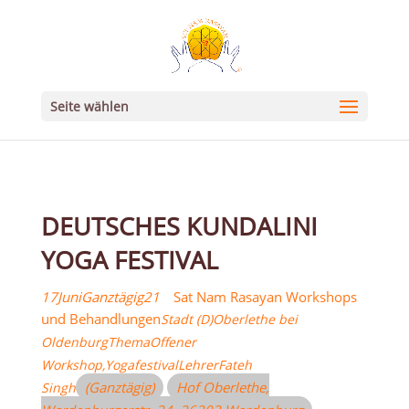
Seite wählen
DEUTSCHES KUNDALINI
YOGA FESTIVAL
17
Juni
Ganztägig
21
Sat Nam Rasayan Workshops
und Behandlungen
Stadt (D)
Oberlethe bei
Oldenburg
Thema
Offener
Workshop,
Yogafestival
Lehrer
Fateh
(Ganztägig)
Hof Oberlethe
,
Singh