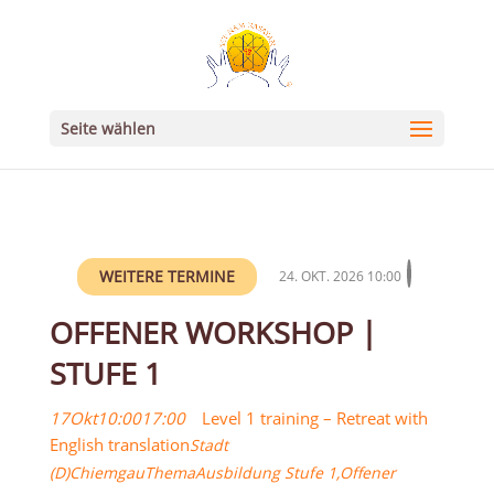
Seite wählen
WEITERE TERMINE
24. OKT. 2026 10:00
OFFENER WORKSHOP |
STUFE 1
17
Okt
10:00
17:00
Level 1 training – Retreat with
English translation
Stadt
(D)
Chiemgau
Thema
Ausbildung Stufe 1,
Offener