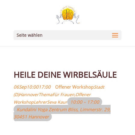
Seite wählen
HEILE DEINE WIRBELSÄULE
06
Sep
10:00
17:00
Offener Workshop
Stadt
(D)
Hannover
Thema
Für Frauen,
Offener
10:00 – 17:00
Workshop
Lehrer
Seva Kaur
Kundalini Yoga Zentrum Bliss
, Limmerstr. 29,
30451 Hannover